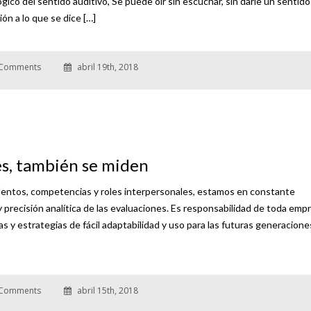
gico del sentido auditivo, Se puede oír sin escuchar, sin darle un sentido 
ón a lo que se dice […]
Comments
abril 19th, 2018
es, también se miden
alentos, competencias y roles interpersonales, estamos en constante
y precisión analítica de las evaluaciones. Es responsabilidad de toda emp
as y estrategias de fácil adaptabilidad y uso para las futuras generacion
Comments
abril 15th, 2018