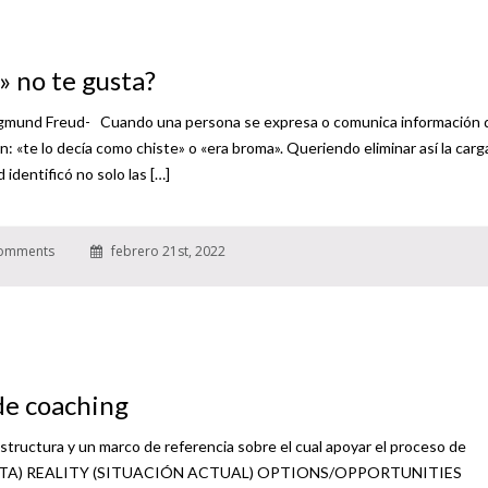
» no te gusta?
-Sigmund Freud- Cuando una persona se expresa o comunica información
 «te lo decía como chiste» o «era broma». Queriendo eliminar así la carg
 identificó no solo las […]
omments
febrero 21st, 2022
de coaching
ructura y un marco de referencia sobre el cual apoyar el proceso de
AL (META) REALITY (SITUACIÓN ACTUAL) OPTIONS/OPPORTUNITIES