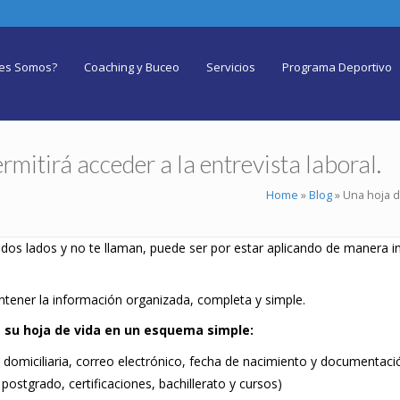
es Somos?
Coaching y Buceo
Servicios
Programa Deportivo
rmitirá acceder a la entrevista laboral.
Home
»
Blog
»
Una hoja de
odos lados y no te llaman, puede ser por estar aplicando de manera 
ntener la información organizada, completa y simple.
 su hoja de vida en un esquema simple:
 domiciliaria, correo electrónico, fecha de nacimiento y documentaci
postgrado, certificaciones, bachillerato y cursos)